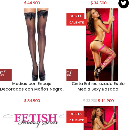
$
44.900
$
34.500
OFERTA
CALIENTE
Medias con Encaje
Cinta Entrecruzada Estilo
Decoradas con Moños Negro.
Media Sexy Rosada.
$
34.500
$
14.900
$
33.200
OFERTA
CALIENTE