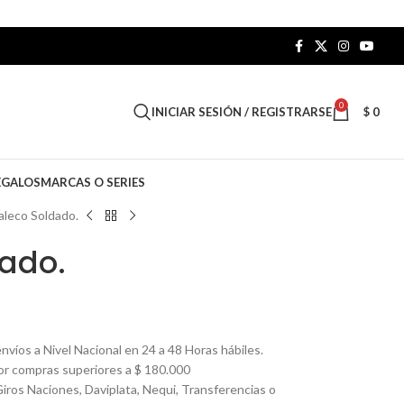
0
INICIAR SESIÓN / REGISTRARSE
$
0
EGALOS
MARCAS O SERIES
aleco Soldado.
ado.
nvíos a Nivel Nacional en 24 a 48 Horas hábiles.
por compras superiores a $ 180.000
Giros Naciones, Daviplata, Nequi, Transferencias o