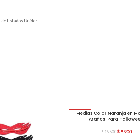
o de Estados Unidos.
Medias Color Naranja en Ma
OFERTA
Arañas. Para Hallowee
$
9.900
$
16.500