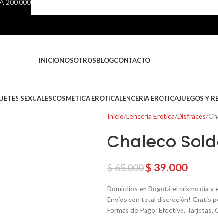
 200.000
INICIO
NOSOTROS
BLOG
CONTACTO
UETES SEXUALES
COSMETICA EROTICA
LENCERIA EROTICA
JUEGOS Y R
Inicio
Lenceria Erotica
Disfraces
Ch
Chaleco Sold
$
39.000
$
65.000
Domicilios en Bogotá el mismo día y e
Envíos con total discreción! Gratis 
Formas de Pago: Efectivo, Tarjetas, 