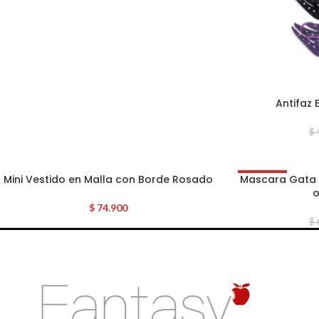
Antifaz
$
Mini Vestido en Malla con Borde Rosado
Mascara Gata S
OFERTA
o
$
74.900
$