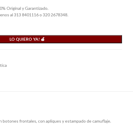
0% Original y Garantizado.
benos al 313 8401116 o 320 2678348.
LO QUIERO YA! 🍎
tica
con botones frontales, con apliques y estampado de camuflaje.