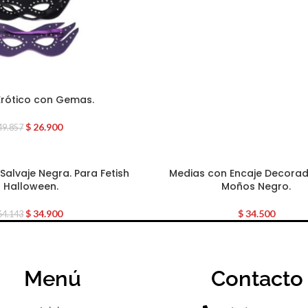
 Erótico con Gemas.
$
26.900
49.857
alvaje Negra. Para Fetish
Medias con Encaje Decora
 Halloween.
Moños Negro.
$
34.900
$
34.500
64.143
Menú
Contacto