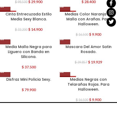
$
29.900
$
28.400
$
98.500
Cinta Entrecuzada Estilo
Medias Color Naranja en
OFERTA
OFERTA
Media Sexy Blanca.
Malla con Arañas. Para
CALIENTE
Halloween.
$
14.900
$
33.200
$
9.900
$
16.500
Media Malla Negra para
Mascara Del Amor Satin
Liguero con Banda en
Rosado.
Silicona.
$
19.929
$
39.857
$
37.500
Disfraz Mini Policia Sexy.
Medias Negras con
OFERTA
Telarañas Rojas. Para
Halloween.
$
79.900
$
9.900
$
16.500