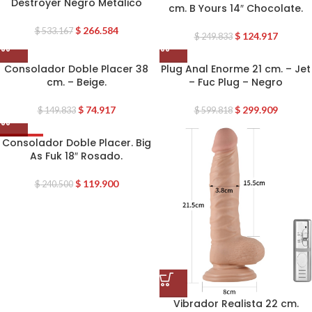
Destroyer Negro Metálico
cm. B Yours 14″ Chocolate.
$
266.584
$
533.167
$
124.917
$
249.833
Consolador Doble Placer 38
Plug Anal Enorme 21 cm. – Jet
cm. – Beige.
– Fuc Plug – Negro
$
74.917
$
299.909
$
149.833
$
599.818
Consolador Doble Placer. Big
OFERTA
As Fuk 18″ Rosado.
$
119.900
$
240.500
Vibrador Realista 22 cm.