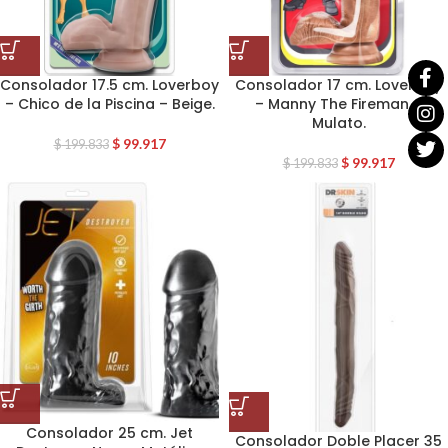
Consolador 17.5 cm. Loverboy
Consolador 17 cm. Loverboy
– Chico de la Piscina – Beige.
– Manny The Fireman –
Mulato.
$
99.917
$
199.833
$
99.917
$
199.833
Consolador 25 cm. Jet
Consolador Doble Placer 35