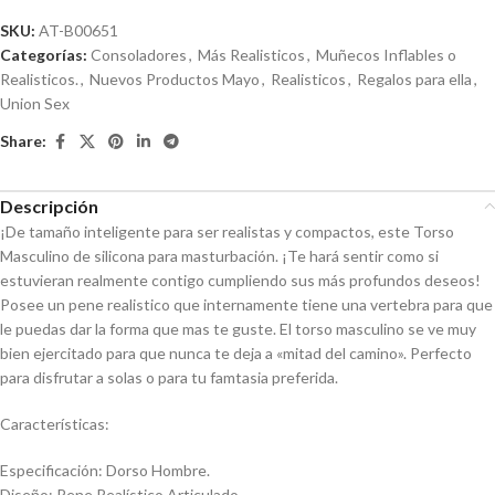
SKU:
AT-B00651
Categorías:
Consoladores
,
Más Realisticos
,
Muñecos Inflables o
Realisticos.
,
Nuevos Productos Mayo
,
Realisticos
,
Regalos para ella
,
Union Sex
Share:
Descripción
¡De tamaño inteligente para ser realistas y compactos, este Torso
Masculino de silicona para masturbación. ¡Te hará sentir como si
estuvieran realmente contigo cumpliendo sus más profundos deseos!
Posee un pene realistico que internamente tiene una vertebra para que
le puedas dar la forma que mas te guste. El torso masculino se ve muy
bien ejercitado para que nunca te deja a «mitad del camino». Perfecto
para disfrutar a solas o para tu famtasia preferida.
Características:
Especificación: Dorso Hombre.
Diseño: Pene Realístico Articulado.