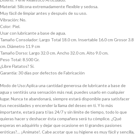
Material: Silicona extremadamente flexible y sedosa.
Muy fácil de limpiar antes y después de su uso.
Vibración: No.
Color: Piel.
Usar con lubricante a base de agua.
Tamaño Consolador: Largo Total 18.0 cm. Insertable 16.0 cm Grosor 3.8
cm. Diámetro 11.9 cm
Tamaño Dorso: Largo 32.0 cm. Ancho 32.0 cm. Alto 9.0 cm.
Peso Total: 8.500 Gr.
¿Libre Flatatos? Si.
Garantía: 30 días por defectos de Fabricación
Modo de Uso:Aplica una cantidad generosa de lubricante a base de
agua y sentirás una sensación más real, puedes usarlo en cualquier
lugar. Nunca te abandonará, siempre estará disponible para satisfacer
tus necesidades y encender la llama del deseo en tí. Y lo más
importante, estará para tí las 24/7 y sin limite de tiempo, todo lo que
quieras hacer y deshacer ésta compañera será tu cómplice. ¿Qué
esperas en adquirirlo y dejar que ocasione en tí grandes pasiones
eróticas?… ¡Animate!. Cabe acotar que su higiene es muy fácil y sencilla,