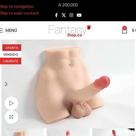
A 200.000
Skip to navigation
Skip to main content
0
MENÚ
$
OFERTA
VENDIDO
CALIENTE
Ver video
Click para agrandar