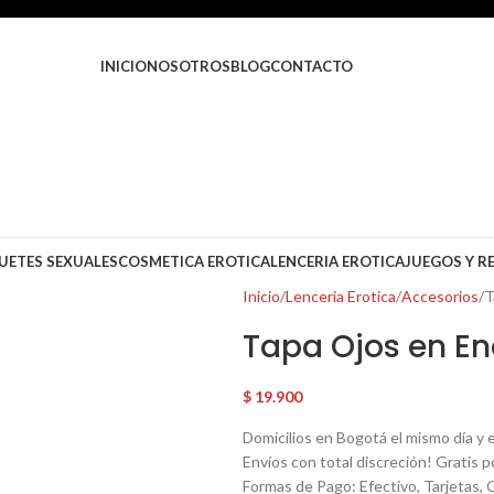
INICIO
NOSOTROS
BLOG
CONTACTO
UETES SEXUALES
COSMETICA EROTICA
LENCERIA EROTICA
JUEGOS Y R
Inicio
Lenceria Erotica
Accesorios
T
Tapa Ojos en En
$
19.900
Domicilios en Bogotá el mismo día y e
Envíos con total discreción! Gratis 
Formas de Pago: Efectivo, Tarjetas, 