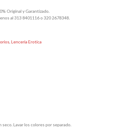
0% Original y Garantizado.
benos al 313 8401116 o 320 2678348.
orios
,
Lenceria Erotica
n seco. Lavar los colores por separado.