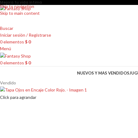
Mejora tu vida intima
Skip to navigation
Skip to main content
Buscar
Iniciar sesión / Registrarse
0
elementos
$
0
Menú
0
elementos
$
0
NUEVOS Y MAS VENDIDOS
JUG
Vendido
Click para agrandar