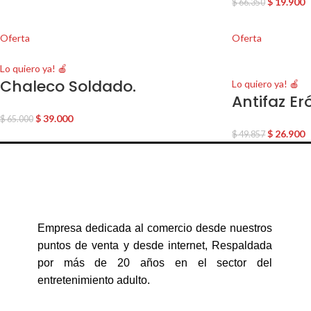
$
19.900
$
66.350
Oferta
Oferta
Lo quiero ya! 🍎
Chaleco Soldado.
Lo quiero ya! 🍎
Antifaz E
$
39.000
$
65.000
$
26.900
$
49.857
Empresa dedicada al comercio desde nuestros
puntos de venta y desde internet, Respaldada
por más de 20 años en el sector del
entretenimiento adulto.