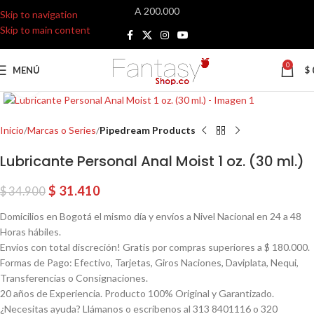
A 200.000
Skip to navigation
Skip to main content
0
MENÚ
$
Click para agrandar
Inicio
Marcas o Series
Pipedream Products
Lubricante Personal Anal Moist 1 oz. (30 ml.)
$
31.410
$
34.900
Domicilios en Bogotá el mismo día y envíos a Nivel Nacional en 24 a 48
Horas hábiles.
Envíos con total discreción! Gratis por compras superiores a $ 180.000.
Formas de Pago: Efectivo, Tarjetas, Giros Naciones, Daviplata, Nequi,
Transferencias o Consignaciones.
20 años de Experiencia. Producto 100% Original y Garantizado.
¿Necesitas ayuda? Llámanos o escríbenos al 313 8401116 o 320