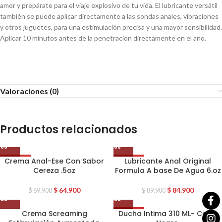
amor y prepárate para el viaje explosivo de tu vida. El lubricante versátil
también se puede aplicar directamente a las sondas anales, vibraciones
y otros juguetes, para una estimulación precisa y una mayor sensibilidad.
Aplicar 10 minutos antes de la penetracion directamente en el ano.
Valoraciones (0)
Productos relacionados
Crema Anal-Ese Con Sabor
Lubricante Anal Original
OFERTA
OFERTA
Cereza .5oz
Formula A base De Agua 6.oz
$
64.900
$
84.900
$
69.900
$
89.900
Crema Screaming
Ducha Intima 310 ML- Color
OFERTA