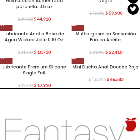
Estimulación Aumentada
Negro.
para ella. 0.5 oz
$
59.900
$
79.900
$
44.910
$
49.900
Lubricante Anal a Base de
Multiorgasmico Sensación
Agua Wicked Jelle 0.10 Oz.
Frió en Aceite.
$
10.710
$
22.410
$
11.900
$
24.900
Lubricante Premium Silicone
Mini Ducha Anal Douche Roja.
Single Foil.
$
66.583
$
133.166
$
17.910
$
19.900