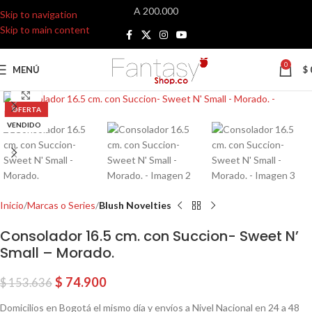
A 200.000
Skip to navigation
Skip to main content
0
MENÚ
$
Click para agrandar
OFERTA
VENDIDO
Inicio
Marcas o Series
Blush Novelties
Consolador 16.5 cm. con Succion- Sweet N’
Small – Morado.
$
74.900
$
153.636
Domicilios en Bogotá el mismo día y envíos a Nivel Nacional en 24 a 48