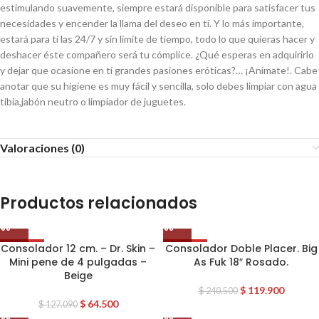
estimulando suavemente, siempre estará disponible para satisfacer tus
necesidades y encender la llama del deseo en tí. Y lo más importante,
estará para tí las 24/7 y sin limite de tiempo, todo lo que quieras hacer y
deshacer éste compañero será tu cómplice. ¿Qué esperas en adquirirlo
y dejar que ocasione en tí grandes pasiones eróticas?… ¡Animate!. Cabe
anotar que su higiene es muy fácil y sencilla, solo debes limpiar con agua
tibia,jabón neutro o limpiador de juguetes.
Valoraciones (0)
Productos relacionados
Consolador 12 cm. – Dr. Skin –
Consolador Doble Placer. Big
OFERTA
OFERTA
Mini pene de 4 pulgadas –
As Fuk 18″ Rosado.
Beige
$
119.900
$
240.500
$
64.500
$
127.090