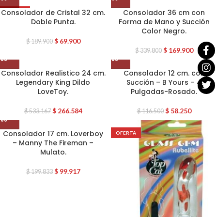
Consolador de Cristal 32 cm.
Consolador 36 cm con
OFERTA
Doble Punta.
Forma de Mano y Succión
Color Negro.
$
69.900
$
189.900
$
169.900
$
339.800
Consolador Realistico 24 cm.
Consolador 12 cm. con
Legendary King Dildo
Succión – B Yours – 4
LoveToy.
Pulgadas-Rosado.
$
266.584
$
58.250
$
533.167
$
116.500
Consolador 17 cm. Loverboy
OFERTA
– Manny The Fireman –
Mulato.
$
99.917
$
199.833