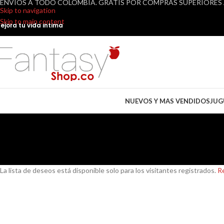
ENVIOS A TODO COLOMBIA. GRATIS POR COMPRAS SUPERIORES A
Skip to navigation
Skip to main content
ejora tu vida intima
NUEVOS Y MAS VENDIDOS
JUG
La lista de deseos está disponible solo para los visitantes registrados.
R