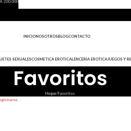
 200.000
INICIO
NOSOTROS
BLOG
CONTACTO
UETES SEXUALES
COSMETICA EROTICA
LENCERIA EROTICA
JUEGOS Y R
Favoritos
Hogar
Favoritos
egistrarse